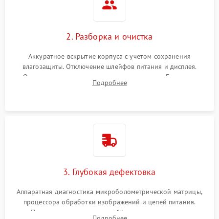
2. Разборка и очистка
Аккуратное вскрытие корпуса с учетом сохранения
влагозащиты. Отключение шлейфов питания и дисплея.
Очистка внутренних плат от окислов и пыли. Бережная
Подробнее
обработка германиевого объектива специализированными
растворами.
3. Глубокая дефектовка
Аппаратная диагностика микроболометрической матрицы,
процессора обработки изображений и цепей питания.
Проверка целостности шлейфов, модуля памяти и
Подробнее