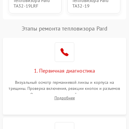
тепловизора Pard
тепловизора Pard
TA32-19LRF
TA32-19
Этапы ремонта тепловизора Pard
1. Первичная диагностика
Визуальный осмотр германиевой линзы и корпуса на
трещины. Проверка включения, реакции кнопок и разъемов
зарядки. Оценка вывода тепловой сигнатуры на экран,
Подробнее
проверка базовых функций и считывание системных
ошибок.