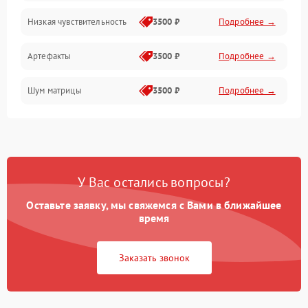
Низкая чувствительность
3500 ₽
Подробнее →
Измерения
Артефакты
3500 ₽
Подробнее →
Матрица
Шум матрицы
3500 ₽
Подробнее →
Проблемы питания
Температурные проблемы
Сбои коммуникаций и интерфейсов
У Вас остались вопросы?
Программные сбои
Оставьте заявку, мы свяжемся с Вами в ближайшее
время
Проблемы с объективом
Заказать звонок
Экран (дисплей)