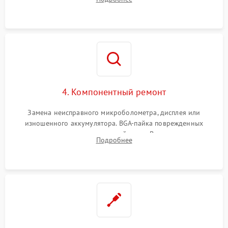
интерфейсов связи. Выявление сгоревших SMD-компонентов
на плате.
4. Компонентный ремонт
Замена неисправного микроболометра, дисплея или
изношенного аккумулятора. BGA-пайка поврежденных
контроллеров на материнской плате. Восстановление
Подробнее
разъемов и кнопок, замена поврежденных элементов
корпуса.