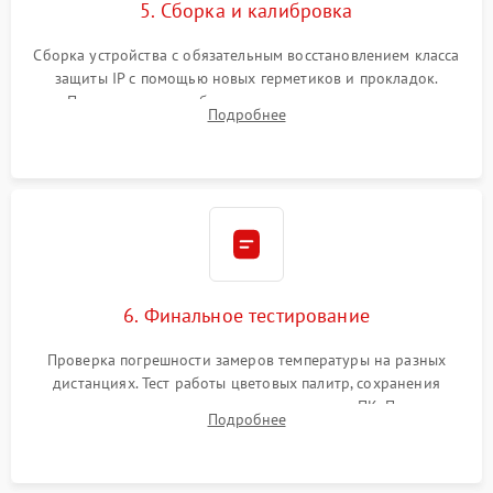
5. Сборка и калибровка
Сборка устройства с обязательным восстановлением класса
защиты IP с помощью новых герметиков и прокладок.
Программная калибровка матрицы по эталонному
Подробнее
абсолютно черному телу для точного измерения температур.
6. Финальное тестирование
Проверка погрешности замеров температуры на разных
дистанциях. Тест работы цветовых палитр, сохранения
термограмм в память и передачи данных на ПК. Проверка
Подробнее
автономности работы и итоговый контроль качества.