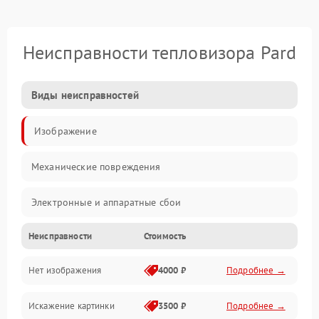
Неисправности тепловизора Pard
Виды неисправностей
Изображение
Механические повреждения
Электронные и аппаратные сбои
Неисправности
Стоимость
Неисправности сенсора и оптики
Нет изображения
4000 ₽
Подробнее →
Программные ошибки
Искажение картинки
3500 ₽
Подробнее →
Электропитание