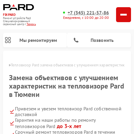
+7 (345) 221-57-86
FIX-PARD
Ежедневно, с 10:00 до 20:00
Ремонт устройств Pard
Специализированный
cервисный центр г.
Тюмень
Мы ремонтируем
Позвонить
юмени
Тепловизор Pard замена объективов с улучшением характеристик
Замена объективов с улучшением
характеристик на тепловизоре Pard
Ремонт тепловизионных прицелов Pard
Ремонт оптических прицелов Pard
Ремонт прицелов ночного видения Pard
Ремонт цифровых монокуляров Pard
в Тюмени
Привезем и увезем тепловизор Pard собственной
доставкой
Гарантия на наши работы по ремонту
до 3-х лет
тепловизоров Pard
Срочный ремонт тепловизоров Pard в течении