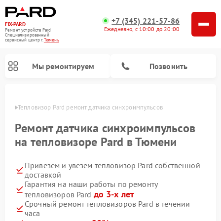
+7 (345) 221-57-86
FIX-PARD
Ежедневно, с 10:00 до 20:00
Ремонт устройств Pard
Специализированный
cервисный центр г.
Тюмень
Мы ремонтируем
Позвонить
юмени
Тепловизор Pard ремонт датчика синхроимпульсов
Ремонт датчика синхроимпульсов
на тепловизоре Pard в Тюмени
Ремонт тепловизионных прицелов Pard
Ремонт оптических прицелов Pard
Ремонт прицелов ночного видения Pard
Ремонт цифровых монокуляров Pard
Привезем и увезем тепловизор Pard собственной
доставкой
Гарантия на наши работы по ремонту
до 3-х лет
тепловизоров Pard
Срочный ремонт тепловизоров Pard в течении
часа