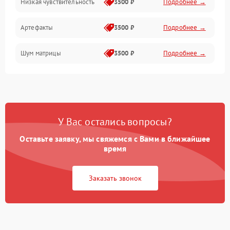
Низкая чувствительность
3500 ₽
Подробнее →
Измерения
Артефакты
3500 ₽
Подробнее →
Матрица
Шум матрицы
3500 ₽
Подробнее →
Проблемы питания
Температурные проблемы
Сбои коммуникаций и интерфейсов
У Вас остались вопросы?
Программные сбои
Оставьте заявку, мы свяжемся с Вами в ближайшее
время
Проблемы с объективом
Заказать звонок
Экран (дисплей)