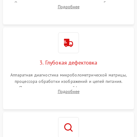
Очистка внутренних плат от окислов и пыли. Бережная
Подробнее
обработка германиевого объектива специализированными
растворами.
3. Глубокая дефектовка
Аппаратная диагностика микроболометрической матрицы,
процессора обработки изображений и цепей питания.
Проверка целостности шлейфов, модуля памяти и
Подробнее
интерфейсов связи. Выявление сгоревших SMD-компонентов
на плате.