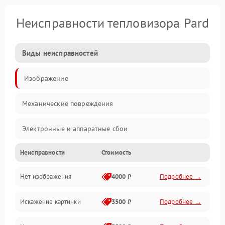
Неисправности тепловизора Pard
Виды неисправностей
Изображение
Механические повреждения
Электронные и аппаратные сбои
Неисправности
Стоимость
Неисправности сенсора и оптики
Нет изображения
4000 ₽
Подробнее →
Программные ошибки
Искажение картинки
3500 ₽
Подробнее →
Электропитание