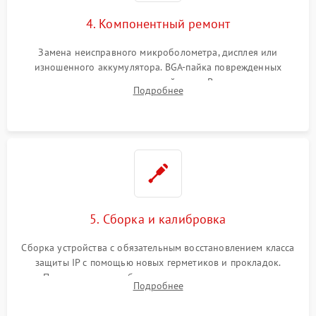
4. Компонентный ремонт
Замена неисправного микроболометра, дисплея или
изношенного аккумулятора. BGA-пайка поврежденных
контроллеров на материнской плате. Восстановление
Подробнее
разъемов и кнопок, замена поврежденных элементов
корпуса.
5. Сборка и калибровка
Сборка устройства с обязательным восстановлением класса
защиты IP с помощью новых герметиков и прокладок.
Программная калибровка матрицы по эталонному
Подробнее
абсолютно черному телу для точного измерения температур.