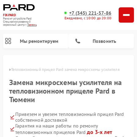
+7 (345) 221-57-86
FIX-PARD
Ежедневно, с 10:00 до 20:00
Ремонт устройств Pard
Специализированный
cервисный центр г.
Тюмень
Мы ремонтируем
Позвонить
юмени
Тепловизионный прицел Pard замена микросхемы усилителя
Замена микросхемы усилителя на
Ремонт прицелов ночного видения Pard
Ремонт оптических прицелов Pard
Ремонт цифровых монокуляров Pard
тепловизионном прицеле Pard в
Тюмени
Привезем и увезем тепловизионный прицел Pard
собственной доставкой
Гарантия на наши работы по ремонту
до 3-х лет
тепловизионных прицелов Pard