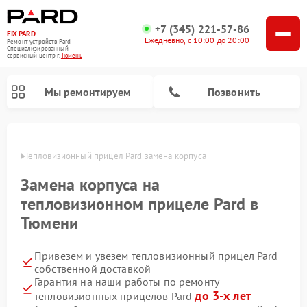
+7 (345) 221-57-86
FIX-PARD
Ежедневно, с 10:00 до 20:00
Ремонт устройств Pard
Специализированный
cервисный центр г.
Тюмень
Мы ремонтируем
Позвонить
юмени
Тепловизионный прицел Pard замена корпуса
Замена корпуса на
Ремонт прицелов ночного видения Pard
Ремонт оптических прицелов Pard
Ремонт цифровых монокуляров Pard
тепловизионном прицеле Pard в
Тюмени
Привезем и увезем тепловизионный прицел Pard
собственной доставкой
Гарантия на наши работы по ремонту
до 3-х лет
тепловизионных прицелов Pard