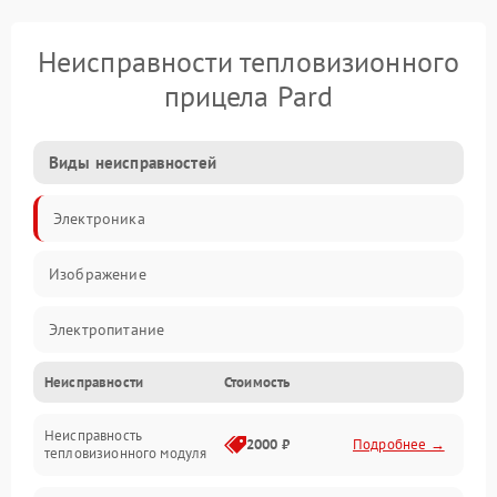
Неисправности тепловизионного
прицела Pard
Виды неисправностей
Электроника
Изображение
Электропитание
Неисправности
Стоимость
Измерения
Неисправность
Матрица
2000 ₽
Подробнее →
тепловизионного модуля
Юстировка