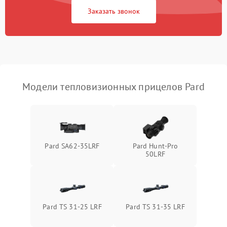
1500 ₽
Подробнее →
защиты от перегрузок
Заказать звонок
Неисправность системы
автоматического
1500 ₽
Подробнее →
отключения
Поломка системы защиты
1500 ₽
Подробнее →
от короткого замыкания
Модели тепловизионных прицелов Pard
Повреждение системы
1500 ₽
Подробнее →
защиты от перегрева
Неисправность системы
Pard SA62-35LRF
Pard Hunt-Pro
защиты от
1500 ₽
Подробнее →
50LRF
перенапряжения
Неисправность системы
1500 ₽
Подробнее →
защиты от замыкания
Pard TS 31-25 LRF
Pard TS 31-35 LRF
Неисправность системы
1500 ₽
Подробнее →
защиты от перегрева