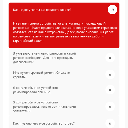
Какие документы вы предоставляете?
На этапе приема устройства на диагностику и последующий
ремонт вам будет предоставлен заказ-наряд с указанием страховых
обязательств на ваше устройство. Далее, после выполнения работ
по ремонту техники, вы получите акт выполненных работ и
гарантийный талон.
Я уже знаю в чем неисправность и какой
ремонт необходим. Для чего проводить
диагностику?
Мне нужен срочный ремонт. Сможете
сделать?
Я хочу, чтобы мое устройство
ремонтировали при мне.
Я хочу, чтобы мое устройство
ремонтировалось только оригинальными
запчастями.
Как я узнаю, что мое устройство готово?