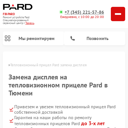
+7 (345) 221-57-86
FIX-PARD
Ежедневно, с 10:00 до 20:00
Ремонт устройств Pard
Специализированный
cервисный центр г.
Тюмень
Мы ремонтируем
Позвонить
юмени
Тепловизионный прицел Pard замена дисплея
Замена дисплея на
Ремонт прицелов ночного видения Pard
Ремонт оптических прицелов Pard
Ремонт цифровых монокуляров Pard
тепловизионном прицеле Pard в
Тюмени
Привезем и увезем тепловизионный прицел Pard
собственной доставкой
Гарантия на наши работы по ремонту
до 3-х лет
тепловизионных прицелов Pard