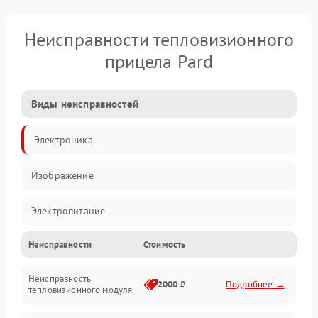
Неисправности тепловизионного
прицела Pard
Виды неисправностей
Электроника
Изображение
Электропитание
Неисправности
Стоимость
Измерения
Неисправность
Матрица
2000 ₽
Подробнее →
тепловизионного модуля
Юстировка