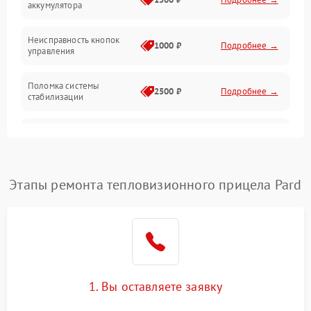
аккумулятора
Оптика
Неисправность кнопок
1000 ₽
Подробнее →
управления
Поломка системы
2500 ₽
Подробнее →
стабилизации
Повреждение системы
2500 ₽
Подробнее →
записи
Неисправность системы
Этапы ремонта тепловизионного прицела Pard
1500 ₽
Подробнее →
Wi-Fi
Поломка системы GPS
2000 ₽
Подробнее →
Повреждение системы
1500 ₽
Подробнее →
защиты от перегрузок
1. Вы оставляете заявку
Неисправность системы