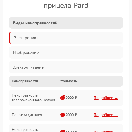
прицела Pard
Виды неисправностей
Электроника
Изображение
Электропитание
Неисправности
Стоимость
Измерения
Неисправность
Матрица
2000 ₽
Подробнее →
тепловизионного модуля
Юстировка
Поломка дисплея
2000 ₽
Подробнее →
Механические повреждения
Неисправность
1500 ₽
Подробнее →