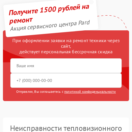
Получите 1500 рублей на
ремонт
Акция сервисного центра Pard
При оформлении заявки на ремонт техники через
сайт,
действует персональная бессрочная скидка
Отправляя, Вы соглашаетесь с
политикой конфиденциальности
Неисправности тепловизионного