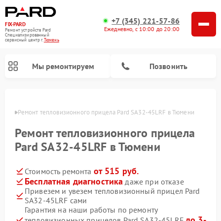
+7 (345) 221-57-86
FIX-PARD
Ежедневно, с 10:00 до 20:00
Ремонт устройств Pard
Специализированный
cервисный центр г.
Тюмень
Мы ремонтируем
Позвонить
юмени
Ремонт тепловизионного прицела Pard SA32-45LRF в Тюмени
Ремонт тепловизионного прицела
Ремонт прицелов ночного видения Pard
Ремонт оптических прицелов Pard
Ремонт цифровых монокуляров Pard
Pard SA32-45LRF в Тюмени
от 515 руб.
Стоимость ремонта
Бесплатная диагностика
даже при отказе
Привезем и увезем тепловизионный прицел Pard
SA32-45LRF сами
Гарантия на наши работы по ремонту
до 3-
тепловизионных прицелов Pard SA32-45LRF