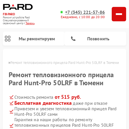
+7 (345) 221-57-86
FIX-PARD
Ежедневно, с 10:00 до 20:00
Ремонт устройств Pard
Специализированный
cервисный центр г.
Тюмень
Мы ремонтируем
Позвонить
юмени
Ремонт тепловизионного прицела Pard Hunt-Pro 50LRF в Тюмени
Ремонт тепловизионного прицела
Pard Hunt-Pro 50LRF в Тюмени
Ремонт прицелов ночного видения Pard
Ремонт оптических прицелов Pard
Ремонт цифровых монокуляров Pard
от 515 руб.
Стоимость ремонта
Бесплатная диагностика
даже при отказе
Привезем и увезем тепловизионный прицел Pard
Hunt-Pro 50LRF сами
Гарантия на наши работы по ремонту
тепловизионных прицелов Pard Hunt-Pro 50LRF