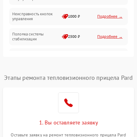
Оптика
Неисправность кнопок
1000 ₽
Подробнее →
управления
Поломка системы
2500 ₽
Подробнее →
стабилизации
Повреждение системы
2500 ₽
Подробнее →
записи
Неисправность системы
Этапы ремонта тепловизионного прицела Pard
1500 ₽
Подробнее →
Wi-Fi
Поломка системы GPS
2000 ₽
Подробнее →
Повреждение системы
1500 ₽
Подробнее →
защиты от перегрузок
1. Вы оставляете заявку
Неисправность системы
Оставьте заявку на ремонт тепловизионного прицела Pard
автоматического
1500 ₽
Подробнее →