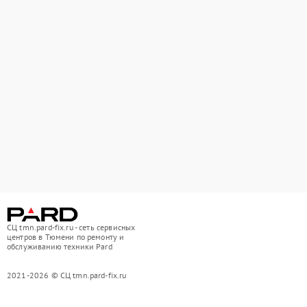
СЦ tmn.pard-fix.ru - сеть сервисных
центров в Тюмени по ремонту и
обслуживанию техники Pard
2021-2026 © СЦ tmn.pard-fix.ru