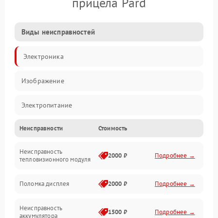
прицела Pard
Виды неисправностей
Электроника
Изображение
Электропитание
Неисправности
Стоимость
Измерения
Неисправность
Матрица
2000 ₽
Подробнее →
тепловизионного модуля
Юстировка
Поломка дисплея
2000 ₽
Подробнее →
Механические повреждения
Неисправность
1500 ₽
Подробнее →
аккумулятора