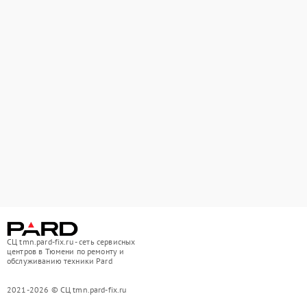
СЦ tmn.pard-fix.ru - сеть сервисных
центров в Тюмени по ремонту и
обслуживанию техники Pard
2021-2026 © СЦ tmn.pard-fix.ru