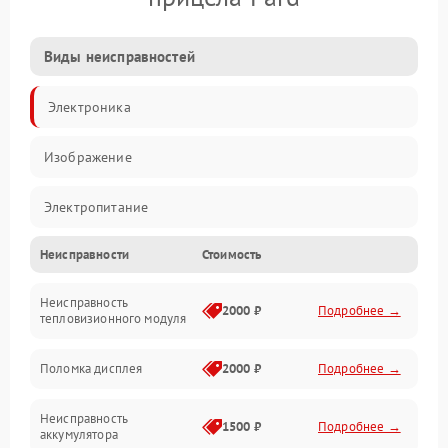
Виды неисправностей
Электроника
Изображение
Электропитание
Неисправности
Стоимость
Измерения
Неисправность
Матрица
2000 ₽
Подробнее →
тепловизионного модуля
Юстировка
Поломка дисплея
2000 ₽
Подробнее →
Механические повреждения
Неисправность
1500 ₽
Подробнее →
аккумулятора