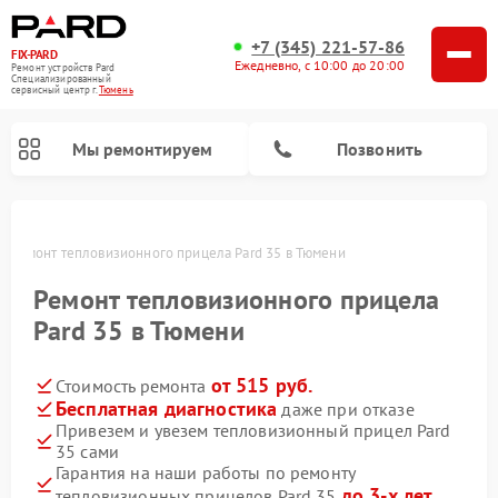
+7 (345) 221-57-86
FIX-PARD
Ежедневно, с 10:00 до 20:00
Ремонт устройств Pard
Специализированный
cервисный центр г.
Тюмень
Мы ремонтируем
Позвонить
и
Ремонт тепловизионного прицела Pard 35 в Тюмени
Ремонт тепловизионного прицела
Ремонт прицелов ночного видения Pard
Ремонт оптических прицелов Pard
Ремонт цифровых монокуляров Pard
Pard 35 в Тюмени
от 515 руб.
Стоимость ремонта
Бесплатная диагностика
даже при отказе
Привезем и увезем тепловизионный прицел Pard
35 сами
Гарантия на наши работы по ремонту
до 3-х лет
тепловизионных прицелов Pard 35