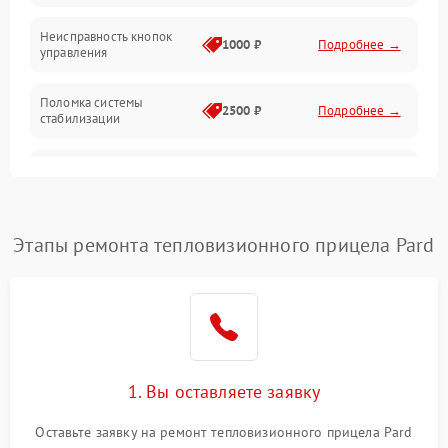
Оптика
Неисправность кнопок
1000 ₽
Подробнее →
управления
Поломка системы
2500 ₽
Подробнее →
стабилизации
Повреждение системы
2500 ₽
Подробнее →
записи
Неисправность системы
Этапы ремонта тепловизионного прицела Pard
1500 ₽
Подробнее →
Wi-Fi
Поломка системы GPS
2000 ₽
Подробнее →
Повреждение системы
1500 ₽
Подробнее →
защиты от перегрузок
1. Вы оставляете заявку
Неисправность системы
Оставьте заявку на ремонт тепловизионного прицела Pard
автоматического
1500 ₽
Подробнее →