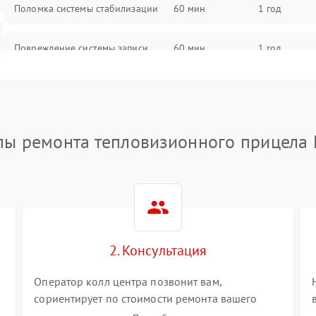
Поломка системы стабилизации
60 мин
1 год
Повреждение системы записи
60 мин
1 год
Неисправность системы Wi-Fi
60 мин
1 год
Поломка системы GPS
60 мин
1 год
пы ремонта тепловизионного прицела 
Повреждение системы защиты от
60 мин
1 год
перегрузок
Неисправность системы
60 мин
1 год
автоматического отключения
2. Консультация
Поломка системы защиты от
60 мин
1 год
короткого замыкания
Оператор колл центра позвонит вам,
сориентирует по стоимости ремонта вашего
тепловизионного прицела а также ответит на