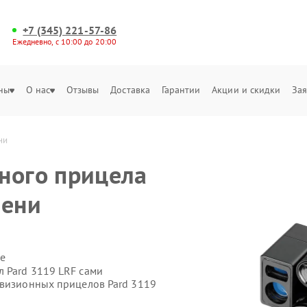
+7 (345) 221-57-86
Ежедневно, с 10:00 до 20:00
ны
О нас
Отзывы
Доставка
Гарантии
Акции и скидки
Зая
ни
ного прицела
мени
е
 Pard 3119 LRF сами
овизионных прицелов Pard 3119