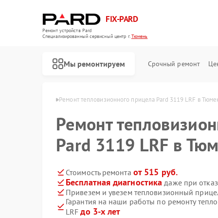
FIX-PARD
Ремонт устройств Pard
Специализированный cервисный центр г.
Тюмень
Мы ремонтируем
Срочный ремонт
Це
елов Pard в Тюмени
Ремонт тепловизионного прицела Pard 3119 LRF в Тюме
Ремонт тепловизион
Pard 3119 LRF в Тю
Ремонт оптических прицелов Pard
Ремонт прицелов ночного видения Pard
Ремонт цифровых монокуляров Pard
от 515 руб.
Стоимость ремонта
Бесплатная диагностика
даже при отказ
Привезем и увезем тепловизионный прицел
Гарантия на наши работы по ремонту тепл
до 3-х лет
LRF