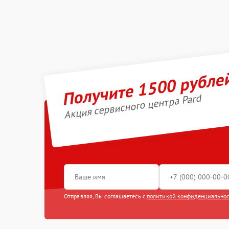
Получите 1500 рубле
Акция сервисного центра Pard
Отправляя, Вы соглашаетесь с
политикой конфиденциально