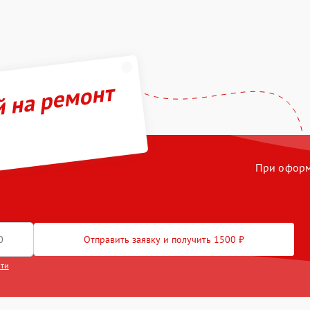
й на ремонт
При оформл
Отправить заявку и получить 1500 ₽
сти