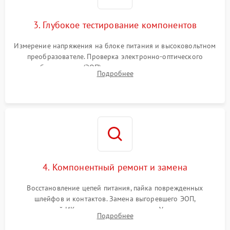
3. Глубокое тестирование компонентов
Измерение напряжения на блоке питания и высоковольтном
преобразователе. Проверка электронно-оптического
преобразователя (ЭОП) на стенде на предмет эмиссии,
Подробнее
шумов и засветок. Диагностика микросхем цифровых
моделей под микроскопом.
4. Компонентный ремонт и замена
Восстановление цепей питания, пайка поврежденных
шлейфов и контактов. Замена выгоревшего ЭОП,
неисправной ИК-подсветки или матрицы. Ультразвуковая
Подробнее
очистка плат и удаление загрязнений с линз объектива и