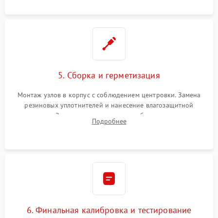
окуляра спецрастворами.
5. Сборка и герметизация
Монтаж узлов в корпус с соблюдением центровки. Замена
резиновых уплотнителей и нанесение влагозащитной
смазки. Заполнение внутреннего объема прицела
Подробнее
осушенным азотом для предотвращения запотевания оптики
при перепадах температур.
6. Финальная калибровка и тестирование