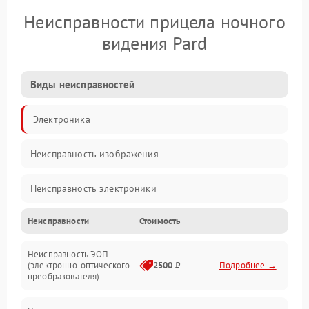
Неисправности прицела ночного
видения Pard
Виды неисправностей
Электроника
Неисправность изображения
Неисправность электроники
Неисправности
Стоимость
Механические повреждения
Неисправность ЭОП
Неисправность управления
(электронно-оптического
2500 ₽
Подробнее →
преобразователя)
Прочие неисправности