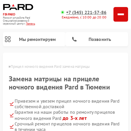
+7 (345) 221-57-86
FIX-PARD
Ежедневно, с 10:00 до 20:00
Ремонт устройств Pard
Специализированный
cервисный центр г.
Тюмень
Мы ремонтируем
Позвонить
юмени
Прицел ночного видения Pard замена матрицы
Замена матрицы на прицеле
Ремонт тепловизионных прицелов Pard
Ремонт оптических прицелов Pard
Ремонт цифровых монокуляров Pard
ночного видения Pard в Тюмени
Привезем и увезем прицел ночного видения Pard
собственной доставкой
Гарантия на наши работы по ремонту прицелов
до 3-х лет
ночного видения Pard
Срочный ремонт прицелов ночного видения Pard
в течении часа