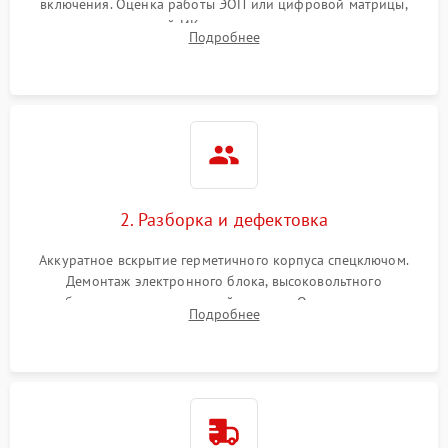
включения. Оценка работы ЭОП или цифровой матрицы,
проверка встроенной ИК-подсветки и механизма выверки
Подробнее
прицельной сетки. Выявление видимых дефектов оптики и
артефактов изображения.
2. Разборка и дефектовка
Аккуратное вскрытие герметичного корпуса спецключом.
Демонтаж электронного блока, высоковольтного
преобразователя и оптической системы. Осмотр контактов
Подробнее
на окисление и проверка целостности уплотнительных
колец влагозащиты.