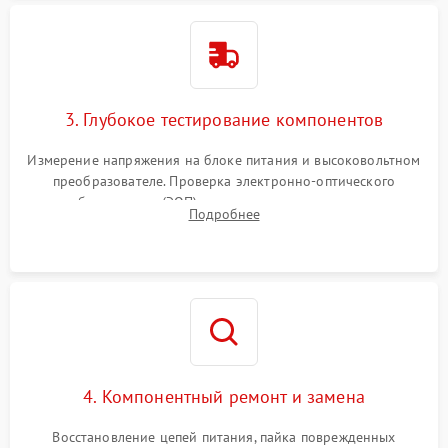
3. Глубокое тестирование компонентов
Измерение напряжения на блоке питания и высоковольтном
преобразователе. Проверка электронно-оптического
преобразователя (ЭОП) на стенде на предмет эмиссии,
Подробнее
шумов и засветок. Диагностика микросхем цифровых
моделей под микроскопом.
4. Компонентный ремонт и замена
Восстановление цепей питания, пайка поврежденных