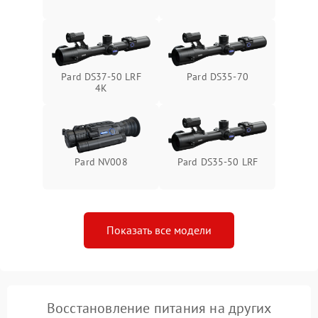
1000 ₽
Подробнее →
от замыкания
Pard DS37-50 LRF
Pard DS35-70
4K
Pard NV008
Pard DS35-50 LRF
Показать все модели
Восстановление питания на других