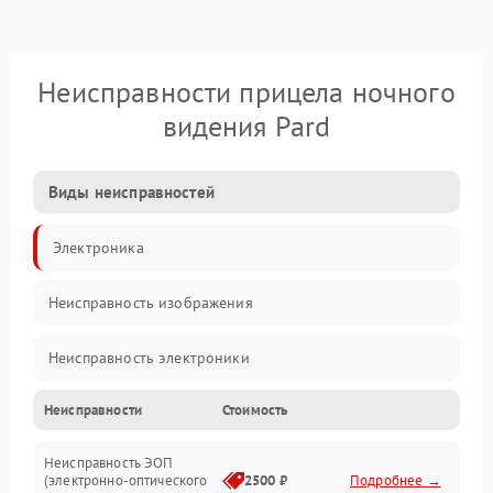
Неисправности прицела ночного
видения Pard
Виды неисправностей
Электроника
Неисправность изображения
Неисправность электроники
Неисправности
Стоимость
Механические повреждения
Неисправность ЭОП
Неисправность управления
(электронно-оптического
2500 ₽
Подробнее →