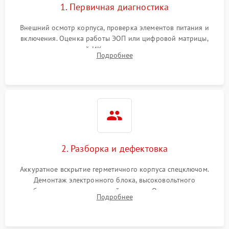
1. Первичная диагностика
Внешний осмотр корпуса, проверка элементов питания и
включения. Оценка работы ЭОП или цифровой матрицы,
проверка встроенной ИК-подсветки и механизма выверки
Подробнее
прицельной сетки. Выявление видимых дефектов оптики и
артефактов изображения.
2. Разборка и дефектовка
Аккуратное вскрытие герметичного корпуса спецключом.
Демонтаж электронного блока, высоковольтного
преобразователя и оптической системы. Осмотр контактов
Подробнее
на окисление и проверка целостности уплотнительных
колец влагозащиты.