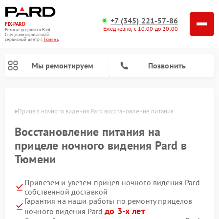
+7 (345) 221-57-86
FIX-PARD
Ежедневно, с 10:00 до 20:00
Ремонт устройств Pard
Специализированный
cервисный центр г.
Тюмень
Мы ремонтируем
Позвонить
юмени
Прицел ночного видения Pard восстановление питания
Восстановление питания на
Ремонт тепловизионных прицелов Pard
Ремонт оптических прицелов Pard
Ремонт цифровых монокуляров Pard
прицеле ночного видения Pard в
Тюмени
Привезем и увезем прицел ночного видения Pard
собственной доставкой
Гарантия на наши работы по ремонту прицелов
до 3-х лет
ночного видения Pard