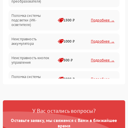
преобразователя)
Прочие неисправности
Поломка системы
подсветки (ИК-
1500 ₽
Подробнее →
Оптика
осветителя)
Неисправность
1000 ₽
Подробнее →
аккумулятора
Неисправность кнопок
500 ₽
Подробнее →
управления
Поломка системы
2000 ₽
Подробнее →
стабилизации
Повреждение системы
1000 ₽
Подробнее →
защиты от перегрузок
У Вас остались вопросы?
Неисправность системы
автоматического
1000 ₽
Подробнее →
Оставьте заявку, мы свяжемся с Вами в ближайшее
отключения
время