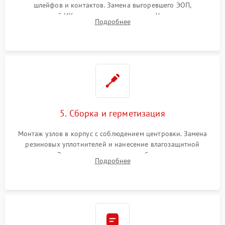
шлейфов и контактов. Замена выгоревшего ЭОП,
неисправной ИК-подсветки или матрицы. Ультразвуковая
Подробнее
очистка плат и удаление загрязнений с линз объектива и
окуляра спецрастворами.
5. Сборка и герметизация
Монтаж узлов в корпус с соблюдением центровки. Замена
резиновых уплотнителей и нанесение влагозащитной
смазки. Заполнение внутреннего объема прицела
Подробнее
осушенным азотом для предотвращения запотевания оптики
при перепадах температур.