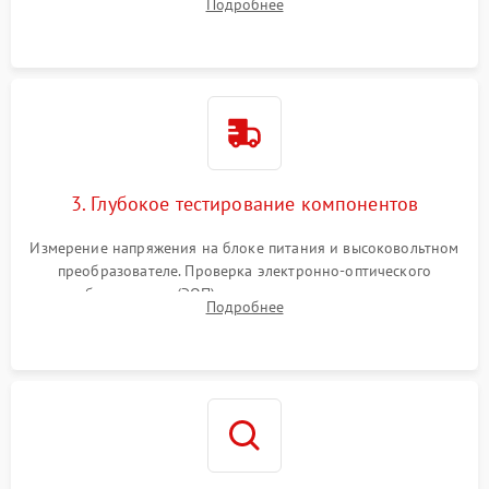
Подробнее
на окисление и проверка целостности уплотнительных
колец влагозащиты.
3. Глубокое тестирование компонентов
Измерение напряжения на блоке питания и высоковольтном
преобразователе. Проверка электронно-оптического
преобразователя (ЭОП) на стенде на предмет эмиссии,
Подробнее
шумов и засветок. Диагностика микросхем цифровых
моделей под микроскопом.