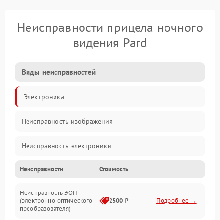
Неисправности прицела ночного
видения Pard
Виды неисправностей
Электроника
Неисправность изображения
Неисправность электроники
Неисправности
Стоимость
Механические повреждения
Неисправность ЭОП
Неисправность управления
(электронно-оптического
2500 ₽
Подробнее →
преобразователя)
Прочие неисправности