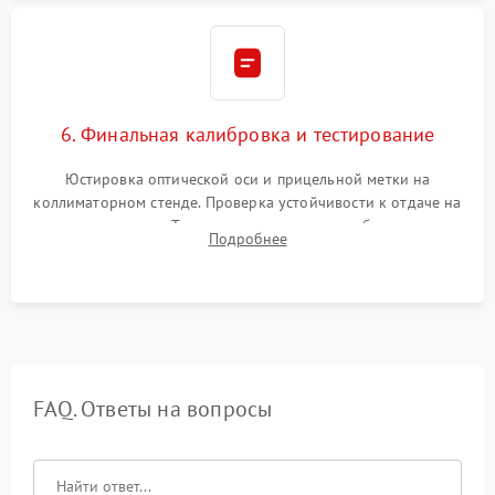
6. Финальная калибровка и тестирование
Юстировка оптической оси и прицельной метки на
коллиматорном стенде. Проверка устойчивости к отдаче на
ударном стенде. Тестирование качества изображения в
Подробнее
темноте, дальности обнаружения и корректной работы всех
режимов прицела.
FAQ. Ответы на вопросы