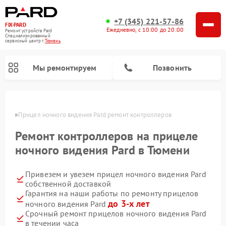
+7 (345) 221-57-86
FIX-PARD
Ежедневно, с 10:00 до 20:00
Ремонт устройств Pard
Специализированный
cервисный центр г.
Тюмень
Мы ремонтируем
Позвонить
юмени
Прицел ночного видения Pard ремонт контроллеров
Ремонт контроллеров на прицеле
Ремонт тепловизионных прицелов Pard
Ремонт оптических прицелов Pard
Ремонт цифровых монокуляров Pard
ночного видения Pard в Тюмени
Привезем и увезем прицел ночного видения Pard
собственной доставкой
Гарантия на наши работы по ремонту прицелов
до 3-х лет
ночного видения Pard
Срочный ремонт прицелов ночного видения Pard
в течении часа