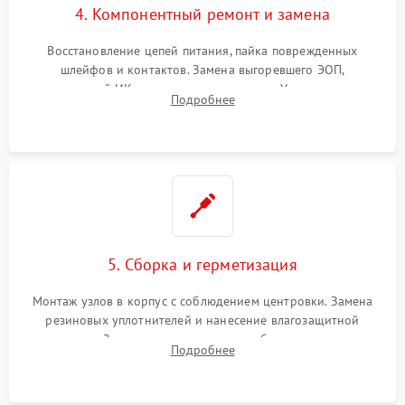
4. Компонентный ремонт и замена
Восстановление цепей питания, пайка поврежденных
шлейфов и контактов. Замена выгоревшего ЭОП,
неисправной ИК-подсветки или матрицы. Ультразвуковая
Подробнее
очистка плат и удаление загрязнений с линз объектива и
окуляра спецрастворами.
5. Сборка и герметизация
Монтаж узлов в корпус с соблюдением центровки. Замена
резиновых уплотнителей и нанесение влагозащитной
смазки. Заполнение внутреннего объема прицела
Подробнее
осушенным азотом для предотвращения запотевания оптики
при перепадах температур.