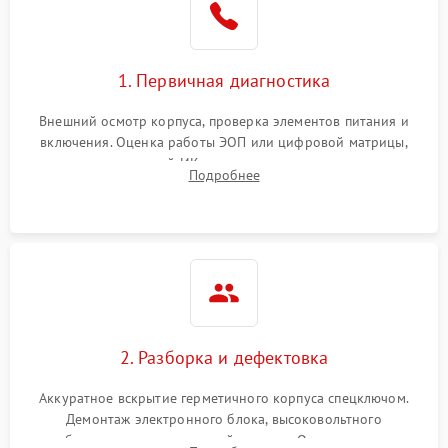
1. Первичная диагностика
Внешний осмотр корпуса, проверка элементов питания и
включения. Оценка работы ЭОП или цифровой матрицы,
проверка встроенной ИК-подсветки и механизма выверки
Подробнее
прицельной сетки. Выявление видимых дефектов оптики и
артефактов изображения.
2. Разборка и дефектовка
Аккуратное вскрытие герметичного корпуса спецключом.
Демонтаж электронного блока, высоковольтного
преобразователя и оптической системы. Осмотр контактов