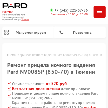
+7 (345) 221-57-86
FIX-PARD
Ежедневно, с 10:00 до 20:00
Ремонт устройств Pard
Специализированный
cервисный центр г.
Тюмень
Мы ремонтируем
Позвонить
юмени
Ремонт прицела ночного видения Pard NV008SP (850-70) в Тюмени
Ремонт прицела ночного видения
Ремонт тепловизионных прицелов Pard
Ремонт оптических прицелов Pard
Ремонт цифровых монокуляров Pard
Pard NV008SP (850-70) в Тюмени
от 520 руб.
Стоимость ремонта
Бесплатная диагностика
даже при отказе
Привезем и увезем прицел ночного видения Pard
NV008SP (850-70) сами
Гарантия на наши работы по ремонту прицелов
до 3-х
ночного видения Pard NV008SP (850-70)