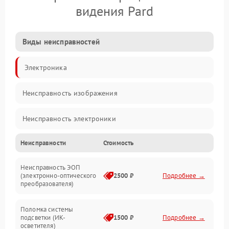
видения Pard
Виды неисправностей
Электроника
Неисправность изображения
Неисправность электроники
Неисправности
Стоимость
Механические повреждения
Неисправность ЭОП
Неисправность управления
(электронно-оптического
2500 ₽
Подробнее →
преобразователя)
Прочие неисправности
Поломка системы
подсветки (ИК-
1500 ₽
Подробнее →
Оптика
осветителя)