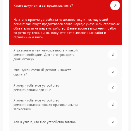
Какие документы вы предоставляете?
На этапе приема устройства на диагностику и последующий
ремонт вам будет предоставлен заказ-наряд с указанием страховых
обязательств на ваше устройство. Далее, после выполнения работ
по ремонту техники, вы получите акт выполненных работ и
гарантийный талон.
Я уже знаю в чем неисправность и какой
ремонт необходим. Для чего проводить
диагностику?
Мне нужен срочный ремонт. Сможете
сделать?
Я хочу, чтобы мое устройство
ремонтировали при мне.
Я хочу, чтобы мое устройство
ремонтировалось только оригинальными
запчастями.
Как я узнаю, что мое устройство готово?