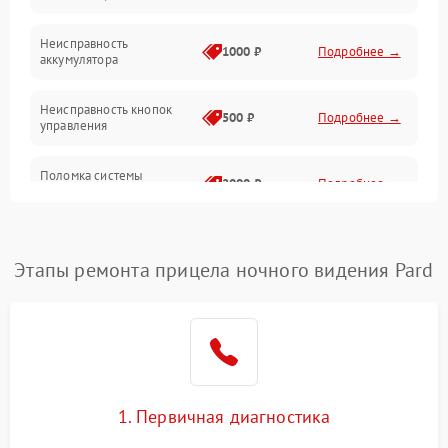
Неисправность
1000 ₽
Подробнее →
аккумулятора
Неисправность кнопок
500 ₽
Подробнее →
управления
Поломка системы
2000 ₽
Подробнее →
стабилизации
Повреждение системы
1000 ₽
Подробнее →
защиты от перегрузок
Этапы ремонта прицела ночного видения Pard
Неисправность системы
автоматического
1000 ₽
Подробнее →
отключения
Поломка системы защиты
1000 ₽
Подробнее →
от короткого замыкания
1. Первичная диагностика