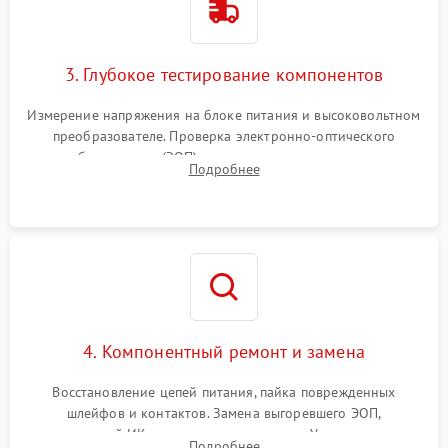
3. Глубокое тестирование компонентов
Измерение напряжения на блоке питания и высоковольтном
преобразователе. Проверка электронно-оптического
преобразователя (ЭОП) на стенде на предмет эмиссии,
Подробнее
шумов и засветок. Диагностика микросхем цифровых
моделей под микроскопом.
4. Компонентный ремонт и замена
Восстановление цепей питания, пайка поврежденных
шлейфов и контактов. Замена выгоревшего ЭОП,
неисправной ИК-подсветки или матрицы. Ультразвуковая
Подробнее