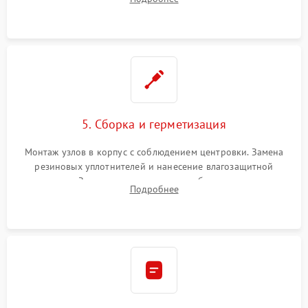
очистка плат и удаление загрязнений с линз объектива и
окуляра спецрастворами.
5. Сборка и герметизация
Монтаж узлов в корпус с соблюдением центровки. Замена
резиновых уплотнителей и нанесение влагозащитной
смазки. Заполнение внутреннего объема прицела
Подробнее
осушенным азотом для предотвращения запотевания оптики
при перепадах температур.