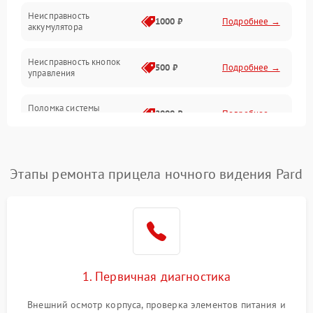
Неисправность
1000 ₽
Подробнее →
аккумулятора
Неисправность кнопок
500 ₽
Подробнее →
управления
Поломка системы
2000 ₽
Подробнее →
стабилизации
Повреждение системы
1000 ₽
Подробнее →
защиты от перегрузок
Этапы ремонта прицела ночного видения Pard
Неисправность системы
автоматического
1000 ₽
Подробнее →
отключения
Поломка системы защиты
1000 ₽
Подробнее →
от короткого замыкания
1. Первичная диагностика
Повреждение системы
Внешний осмотр корпуса, проверка элементов питания и
1000 ₽
Подробнее →