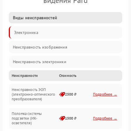
видения Pard
Виды неисправностей
Электроника
Неисправность изображения
Неисправность электроники
Неисправности
Стоимость
Механические повреждения
Неисправность ЭОП
Неисправность управления
(электронно-оптического
2500 ₽
Подробнее →
преобразователя)
Прочие неисправности
Поломка системы
подсветки (ИК-
1500 ₽
Подробнее →
Оптика
осветителя)