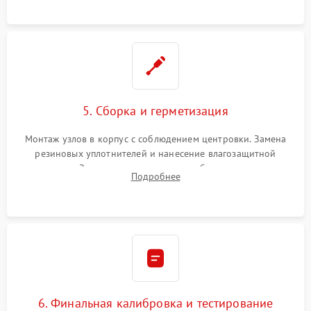
окуляра спецрастворами.
5. Сборка и герметизация
Монтаж узлов в корпус с соблюдением центровки. Замена
резиновых уплотнителей и нанесение влагозащитной
смазки. Заполнение внутреннего объема прицела
Подробнее
осушенным азотом для предотвращения запотевания оптики
при перепадах температур.
6. Финальная калибровка и тестирование