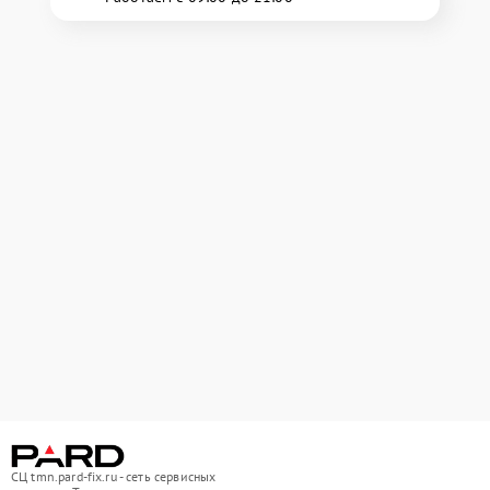
СЦ tmn.pard-fix.ru - сеть сервисных