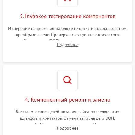
3. Глубокое тестирование компонентов
Измерение напряжения на блоке питания и высоковольтном
преобразователе. Проверка электронно-оптического
преобразователя (ЭОП) на стенде на предмет эмиссии,
Подробнее
шумов и засветок. Диагностика микросхем цифровых
моделей под микроскопом.
4. Компонентный ремонт и замена
Восстановление цепей питания, пайка поврежденных
шлейфов и контактов. Замена выгоревшего ЭОП,
неисправной ИК-подсветки или матрицы. Ультразвуковая
Подробнее
очистка плат и удаление загрязнений с линз объектива и