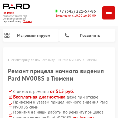
+7 (345) 221-57-86
FIX-PARD
Ежедневно, с 10:00 до 20:00
Ремонт устройств Pard
Специализированный
cервисный центр г.
Тюмень
Мы ремонтируем
Позвонить
юмени
Ремонт прицела ночного видения Pard NV008S  в Тюмени
Ремонт прицела ночного видения
Ремонт тепловизионных прицелов Pard
Ремонт оптических прицелов Pard
Ремонт цифровых монокуляров Pard
Pard NV008S в Тюмени
от 515 руб.
Стоимость ремонта
Бесплатная диагностика
даже при отказе
Привезем и увезем прицел ночного видения Pard
NV008S сами
Гарантия на наши работы по ремонту прицелов
до 3-х лет
ночного видения Pard NV008S