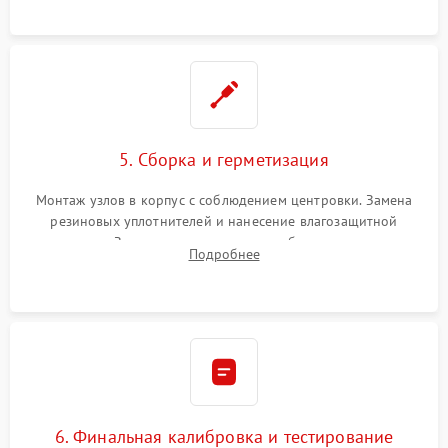
окуляра спецрастворами.
5. Сборка и герметизация
Монтаж узлов в корпус с соблюдением центровки. Замена
резиновых уплотнителей и нанесение влагозащитной
смазки. Заполнение внутреннего объема прицела
Подробнее
осушенным азотом для предотвращения запотевания оптики
при перепадах температур.
6. Финальная калибровка и тестирование