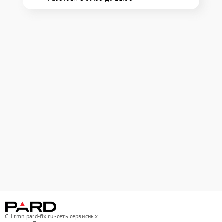
СЦ tmn.pard-fix.ru - сеть сервисных