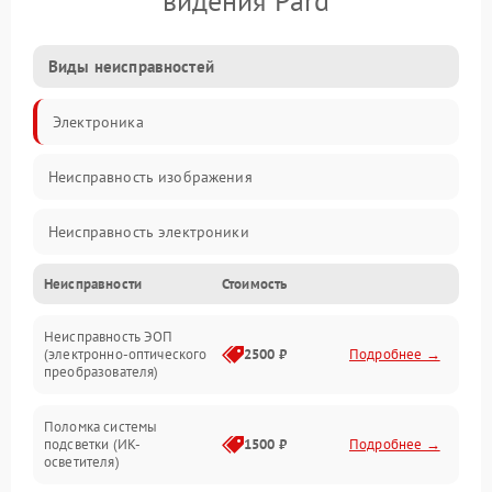
видения Pard
Виды неисправностей
Электроника
Неисправность изображения
Неисправность электроники
Неисправности
Стоимость
Механические повреждения
Неисправность ЭОП
Неисправность управления
(электронно-оптического
2500 ₽
Подробнее →
преобразователя)
Прочие неисправности
Поломка системы
подсветки (ИК-
1500 ₽
Подробнее →
Оптика
осветителя)