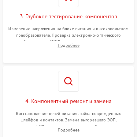
3. Глубокое тестирование компонентов
Измерение напряжения на блоке питания и высоковольтном
преобразователе. Проверка электронно-оптического
преобразователя (ЭОП) на стенде на предмет эмиссии,
Подробнее
шумов и засветок. Диагностика микросхем цифровых
моделей под микроскопом.
4. Компонентный ремонт и замена
Восстановление цепей питания, пайка поврежденных
шлейфов и контактов. Замена выгоревшего ЭОП,
неисправной ИК-подсветки или матрицы. Ультразвуковая
Подробнее
очистка плат и удаление загрязнений с линз объектива и