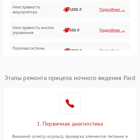
Неисправность
1000 ₽
Подробнее →
аккумулятора
Неисправность кнопок
500 ₽
Подробнее →
управления
Поломка системы
2000 ₽
Подробнее →
стабилизации
Повреждение системы
1000 ₽
Подробнее →
защиты от перегрузок
Этапы ремонта прицела ночного видения Pard
Неисправность системы
автоматического
1000 ₽
Подробнее →
отключения
Поломка системы защиты
1000 ₽
Подробнее →
от короткого замыкания
1. Первичная диагностика
Повреждение системы
Внешний осмотр корпуса, проверка элементов питания и
1000 ₽
Подробнее →