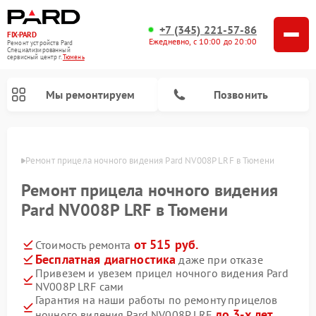
+7 (345) 221-57-86
FIX-PARD
Ежедневно, с 10:00 до 20:00
Ремонт устройств Pard
Специализированный
cервисный центр г.
Тюмень
Мы ремонтируем
Позвонить
юмени
Ремонт прицела ночного видения Pard NV008P LRF в Тюмени
Ремонт прицела ночного видения
Ремонт тепловизионных прицелов Pard
Ремонт оптических прицелов Pard
Ремонт цифровых монокуляров Pard
Pard NV008P LRF в Тюмени
от 515 руб.
Стоимость ремонта
Бесплатная диагностика
даже при отказе
Привезем и увезем прицел ночного видения Pard
NV008P LRF сами
Гарантия на наши работы по ремонту прицелов
до 3-х лет
ночного видения Pard NV008P LRF