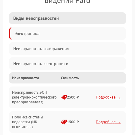
видения Pard
Виды неисправностей
Электроника
Неисправность изображения
Неисправность электроники
Неисправности
Стоимость
Механические повреждения
Неисправность ЭОП
Неисправность управления
(электронно-оптического
2500 ₽
Подробнее →
преобразователя)
Прочие неисправности
Поломка системы
подсветки (ИК-
1500 ₽
Подробнее →
Оптика
осветителя)