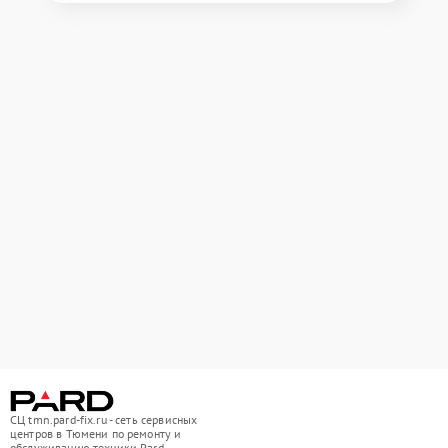
СЦ tmn.pard-fix.ru - сеть сервисных
центров в Тюмени по ремонту и
обслуживанию техники Pard