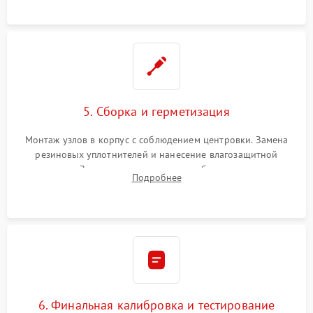
окуляра спецрастворами.
5. Сборка и герметизация
Монтаж узлов в корпус с соблюдением центровки. Замена
резиновых уплотнителей и нанесение влагозащитной
смазки. Заполнение внутреннего объема прицела
Подробнее
осушенным азотом для предотвращения запотевания оптики
при перепадах температур.
6. Финальная калибровка и тестирование