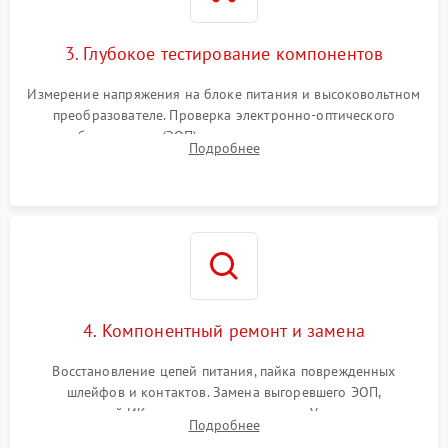
3. Глубокое тестирование компонентов
Измерение напряжения на блоке питания и высоковольтном
преобразователе. Проверка электронно-оптического
преобразователя (ЭОП) на стенде на предмет эмиссии,
Подробнее
шумов и засветок. Диагностика микросхем цифровых
моделей под микроскопом.
4. Компонентный ремонт и замена
Восстановление цепей питания, пайка поврежденных
шлейфов и контактов. Замена выгоревшего ЭОП,
неисправной ИК-подсветки или матрицы. Ультразвуковая
Подробнее
очистка плат и удаление загрязнений с линз объектива и