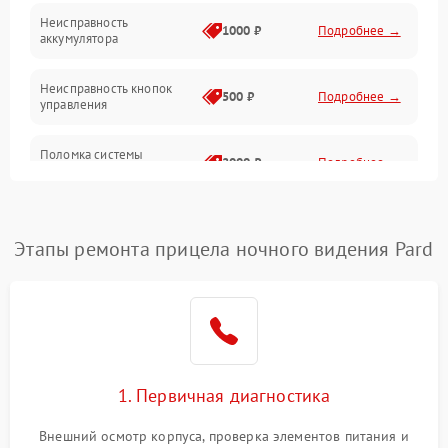
Неисправность
1000 ₽
Подробнее →
аккумулятора
Неисправность кнопок
500 ₽
Подробнее →
управления
Поломка системы
2000 ₽
Подробнее →
стабилизации
Повреждение системы
1000 ₽
Подробнее →
защиты от перегрузок
Этапы ремонта прицела ночного видения Pard
Неисправность системы
автоматического
1000 ₽
Подробнее →
отключения
Поломка системы защиты
1000 ₽
Подробнее →
от короткого замыкания
1. Первичная диагностика
Повреждение системы
Внешний осмотр корпуса, проверка элементов питания и
1000 ₽
Подробнее →