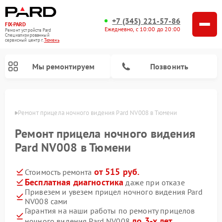
+7 (345) 221-57-86
FIX-PARD
Ежедневно, с 10:00 до 20:00
Ремонт устройств Pard
Специализированный
cервисный центр г.
Тюмень
Мы ремонтируем
Позвонить
юмени
Ремонт прицела ночного видения Pard NV008 в Тюмени
Ремонт прицела ночного видения
Ремонт тепловизионных прицелов Pard
Ремонт оптических прицелов Pard
Ремонт цифровых монокуляров Pard
Pard NV008 в Тюмени
от 515 руб.
Стоимость ремонта
Бесплатная диагностика
даже при отказе
Привезем и увезем прицел ночного видения Pard
NV008 сами
Гарантия на наши работы по ремонту прицелов
до 3-х лет
ночного видения Pard NV008