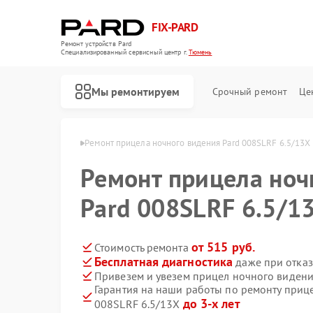
FIX-PARD
Ремонт устройств Pard
Специализированный cервисный центр г.
Тюмень
Мы ремонтируем
Срочный ремонт
Це
дения Pard в Тюмени
Ремонт прицела ночного видения Pard 008SLRF 6.5/13X
Ремонт прицела ноч
Pard 008SLRF 6.5/1
Ремонт оптических прицелов Pard
Ремонт тепловизионных прицелов Pard
Ремонт цифровых монокуляров Pard
от 515 руб.
Стоимость ремонта
Бесплатная диагностика
даже при отказ
Привезем и увезем прицел ночного видени
Гарантия на наши работы по ремонту приц
до 3-х лет
008SLRF 6.5/13X