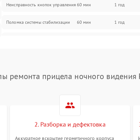
Неисправность кнопок управления
60 мин
1 год
Поломка системы стабилизации
60 мин
1 год
Повреждение системы защиты от
60 мин
1 год
перегрузок
Неисправность системы
60 мин
1 год
автоматического отключения
пы ремонта прицела ночного видения 
Поломка системы защиты от
60 мин
1 год
короткого замыкания
Повреждение системы защиты от
60 мин
1 год
перегрева
2. Разборка и дефектовка
Неисправность системы защиты от
60 мин
1 год
перенапряжения
Аккуратное вскрытие герметичного корпуса