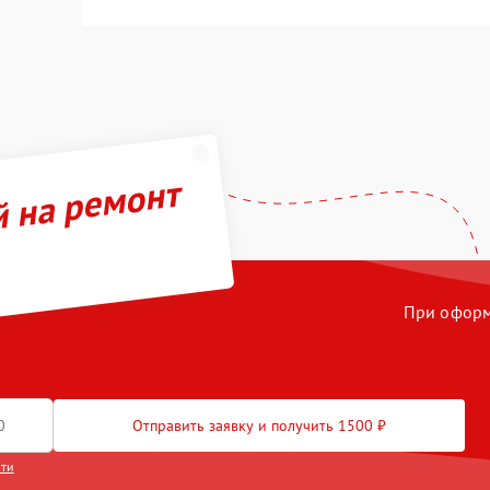
й на ремонт
При оформл
Отправить заявку и получить 1500 ₽
сти