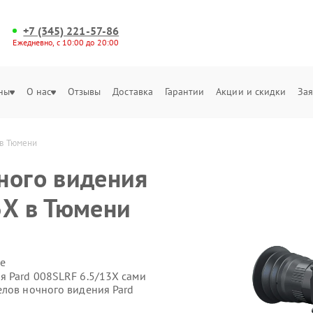
+7 (345) 221-57-86
Ежедневно, с 10:00 до 20:00
ны
О нас
Отзывы
Доставка
Гарантии
Акции и скидки
Зая
 в Тюмени
ного видения
3X в Тюмени
е
я Pard 008SLRF 6.5/13X сами
елов ночного видения Pard