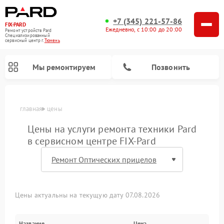
+7 (345) 221-57-86
FIX-PARD
Ежедневно, с 10:00 до 20:00
Ремонт устройств Pard
Специализированный
cервисный центр г.
Тюмень
Мы ремонтируем
Позвонить
главная
цены
Цены на услуги ремонта техники Pard
в сервисном центре FIX-Pard
Ремонт прицелов ночного видения Pard
Ремонт оптических прицелов Pard
Ремонт цифровых монокуляров Pard
Ремонт тепловизионных прицелов Pard
Цены актуальны на текущую дату 07.08.2026
Название
Цена