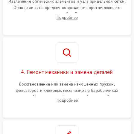
Извлечение оптических элементов и узла прицельной сетки.
Осмотр линз на предмет повреждения просветляющего
покрытия или появления грибка. Бережная очистка стекол
Подробнее
спецрастворами. Проверка целостности гравированной
сетки и модуля ее подсветки.
4. Ремонт механики и замена деталей
Восстановление или замена изношенных пружин,
фиксаторов и кликовых механизмов в барабанчиках
поправок. Устранение люфтов в трансфокаторе. Замена
Подробнее
поврежденных линз, разбитой сетки или восстановление
контактов в цепи подсветки прицельной марки.