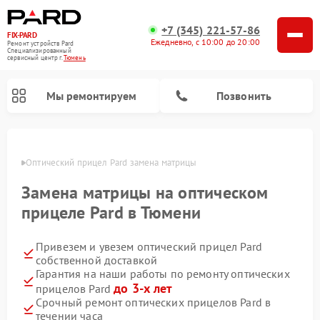
+7 (345) 221-57-86
FIX-PARD
Ежедневно, с 10:00 до 20:00
Ремонт устройств Pard
Специализированный
cервисный центр г.
Тюмень
Мы ремонтируем
Позвонить
юмени
Оптический прицел Pard замена матрицы
Замена матрицы на оптическом
Ремонт тепловизионных прицелов Pard
Ремонт прицелов ночного видения Pard
Ремонт цифровых монокуляров Pard
прицеле Pard в Тюмени
Привезем и увезем оптический прицел Pard
собственной доставкой
Гарантия на наши работы по ремонту оптических
до 3-х лет
прицелов Pard
Срочный ремонт оптических прицелов Pard в
течении часа