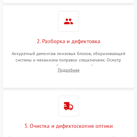
2. Разборка и дефектовка
Аккуратный демонтаж линзовых блоков, оборачивающей
системы и механизма поправок спецключами. Осмотр
внутренних резьбовых соединений, пружин и
Подробнее
уплотнительных колец. Поиск причин люфта, смещения
точки попадания или заклинивания подвижных частей.
3. Очистка и дефектоскопия оптики