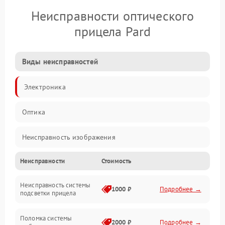
Неисправности оптического
прицела Pard
Виды неисправностей
Электроника
Оптика
Неисправность изображения
Неисправности
Стоимость
Механические повреждения
Неисправность системы
Неисправность фокусировки и оптики
1000 ₽
Подробнее →
подсветки прицела
Неисправность подсветки и электроники
Поломка системы
2000 ₽
Подробнее →