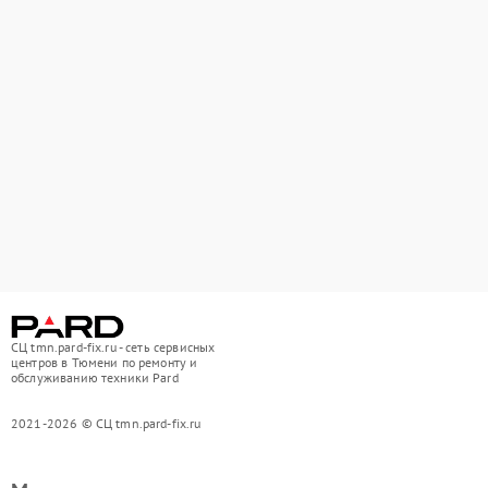
СЦ tmn.pard-fix.ru - сеть сервисных
центров в Тюмени по ремонту и
обслуживанию техники Pard
2021-2026 © СЦ tmn.pard-fix.ru