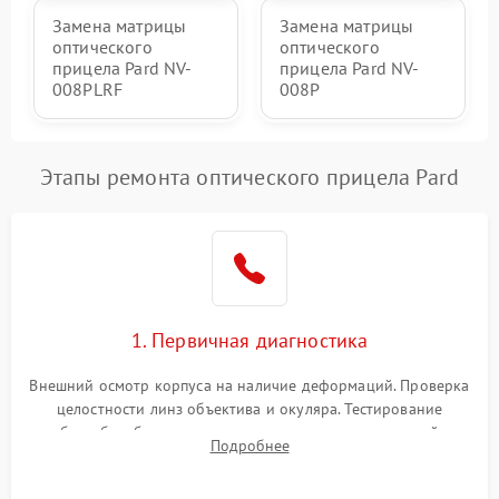
Замена матрицы
Замена матрицы
оптического
оптического
прицела Pard NV-
прицела Pard NV-
008PLRF
008P
Этапы ремонта оптического прицела Pard
1. Первичная диагностика
Внешний осмотр корпуса на наличие деформаций. Проверка
целостности линз объектива и окуляра. Тестирование
работы барабанчиков ввода поправок, кольца отстройки
Подробнее
параллакса и зума. Выявление сколов, внутренних
загрязнений и нарушений герметичности.