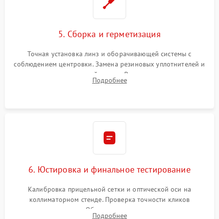
5. Сборка и герметизация
Точная установка линз и оборачивающей системы с
соблюдением центровки. Замена резиновых уплотнителей и
нанесение влагозащитной смазки. Вакуумирование корпуса
Подробнее
и заполнение его осушенным азотом или аргоном для
защиты линз от внутреннего запотевания.
6. Юстировка и финальное тестирование
Калибровка прицельной сетки и оптической оси на
коллиматорном стенде. Проверка точности кликов
механизма поправок. Обязательное испытание прицела на
Подробнее