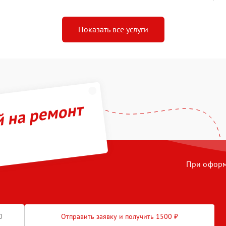
Показать все услуги
й на ремонт
При оформл
Отправить заявку и получить 1500 ₽