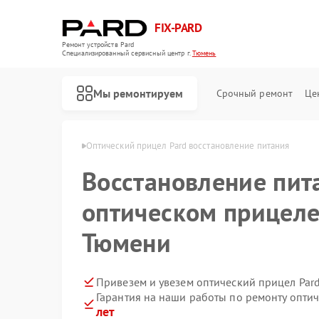
FIX-PARD
Ремонт устройств Pard
Специализированный cервисный центр г.
Тюмень
Мы ремонтируем
Срочный ремонт
Це
целов Pard в Тюмени
Оптический прицел Pard восстановление питания
Восстановление пит
оптическом прицеле
Ремонт прицелов ночного видения Pard
Ремонт тепловизионных прицелов Pard
Ремонт цифровых монокуляров Pard
Тюмени
Привезем и увезем оптический прицел Par
Гарантия на наши работы по ремонту опти
лет