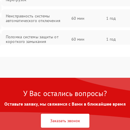
Неисправность системы
60 мин
1 год
автоматического отключения
Поломка системы защиты от
60 мин
1 год
короткого замыкания
Повреждение системы защиты от
60 мин
1 год
перегрева
Неисправность системы защиты от
60 мин
1 год
перенапряжения
У Вас остались вопросы?
Неисправность системы защиты от
60 мин
1 год
Оставьте заявку, мы свяжемся с Вами в ближайшее время
замыкания
Неисправность системы защиты от
Заказать звонок
60 мин
1 год
перегрева