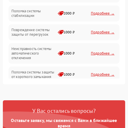
Неисправность подсветки и электроники
Поломка системы
2000 ₽
Подробнее →
стабилизации
Прочие неисправности
Повреждение системы
1000 ₽
Подробнее →
защиты от перегрузок
Электропитание
Неисправность системы
Механика
автоматического
1000 ₽
Подробнее →
отключения
Управление
Поломка системы защиты
1000 ₽
Подробнее →
от короткого замыкания
Корпус/Герметичность
Повреждение системы
Датчики
1000 ₽
Подробнее →
защиты от перегрева
У Вас остались вопросы?
Неисправность системы
защиты от
1000 ₽
Подробнее →
перенапряжения
Оставьте заявку, мы свяжемся с Вами в ближайшее
время