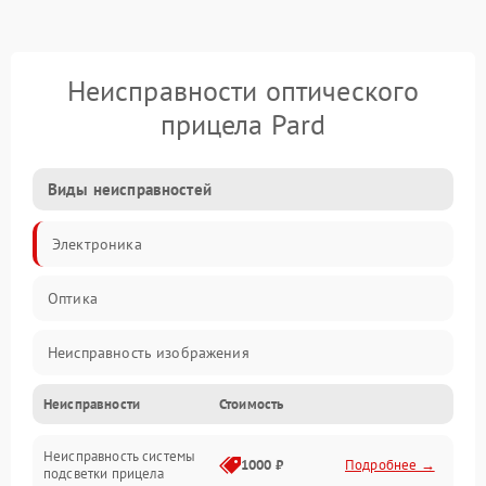
Неисправности оптического
прицела Pard
Виды неисправностей
Электроника
Оптика
Неисправность изображения
Неисправности
Стоимость
Механические повреждения
Неисправность системы
Неисправность фокусировки и оптики
1000 ₽
Подробнее →
подсветки прицела