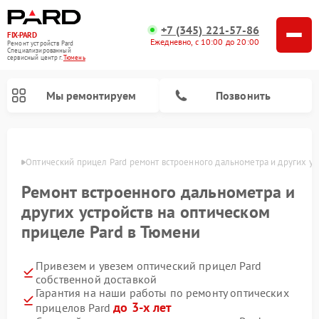
+7 (345) 221-57-86
FIX-PARD
Ежедневно, с 10:00 до 20:00
Ремонт устройств Pard
Специализированный
cервисный центр г.
Тюмень
Мы ремонтируем
Позвонить
юмени
Оптический прицел Pard ремонт встроенного дальнометра и других ус
Ремонт встроенного дальнометра и
Ремонт тепловизионных прицелов Pard
Ремонт прицелов ночного видения Pard
Ремонт цифровых монокуляров Pard
других устройств на оптическом
прицеле Pard в Тюмени
Привезем и увезем оптический прицел Pard
собственной доставкой
Гарантия на наши работы по ремонту оптических
до 3-х лет
прицелов Pard