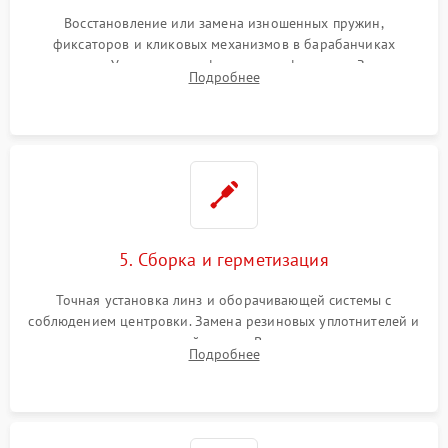
Восстановление или замена изношенных пружин,
фиксаторов и кликовых механизмов в барабанчиках
поправок. Устранение люфтов в трансфокаторе. Замена
Подробнее
поврежденных линз, разбитой сетки или восстановление
контактов в цепи подсветки прицельной марки.
5. Сборка и герметизация
Точная установка линз и оборачивающей системы с
соблюдением центровки. Замена резиновых уплотнителей и
нанесение влагозащитной смазки. Вакуумирование корпуса
Подробнее
и заполнение его осушенным азотом или аргоном для
защиты линз от внутреннего запотевания.