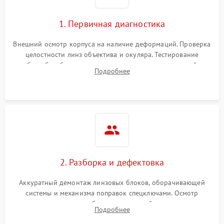
1. Первичная диагностика
Внешний осмотр корпуса на наличие деформаций. Проверка
целостности линз объектива и окуляра. Тестирование
работы барабанчиков ввода поправок, кольца отстройки
Подробнее
параллакса и зума. Выявление сколов, внутренних
загрязнений и нарушений герметичности.
2. Разборка и дефектовка
Аккуратный демонтаж линзовых блоков, оборачивающей
системы и механизма поправок спецключами. Осмотр
внутренних резьбовых соединений, пружин и
Подробнее
уплотнительных колец. Поиск причин люфта, смещения