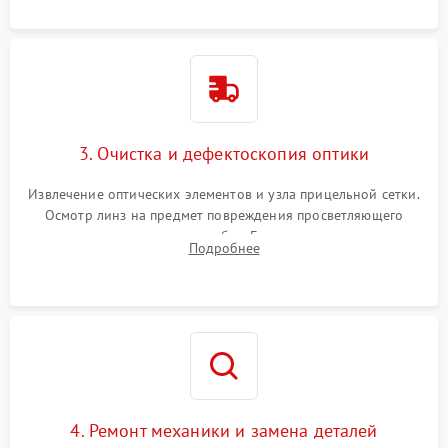
точки попадания или заклинивания подвижных частей.
3. Очистка и дефектоскопия оптики
Извлечение оптических элементов и узла прицельной сетки.
Осмотр линз на предмет повреждения просветляющего
покрытия или появления грибка. Бережная очистка стекол
Подробнее
спецрастворами. Проверка целостности гравированной
сетки и модуля ее подсветки.
4. Ремонт механики и замена деталей