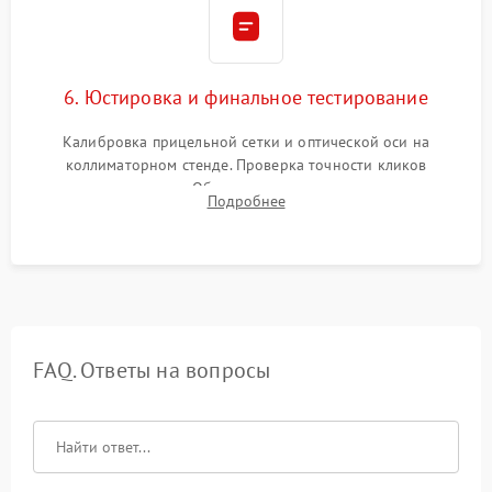
6. Юстировка и финальное тестирование
Калибровка прицельной сетки и оптической оси на
коллиматорном стенде. Проверка точности кликов
механизма поправок. Обязательное испытание прицела на
Подробнее
ударном стенде для проверки устойчивости к отдаче и
гарантии сохранения точки пристрелки.
FAQ. Ответы на вопросы