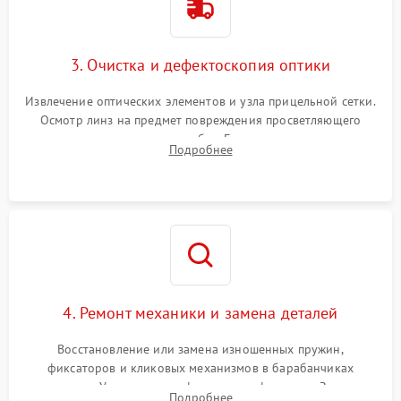
3. Очистка и дефектоскопия оптики
Извлечение оптических элементов и узла прицельной сетки.
Осмотр линз на предмет повреждения просветляющего
покрытия или появления грибка. Бережная очистка стекол
Подробнее
спецрастворами. Проверка целостности гравированной
сетки и модуля ее подсветки.
4. Ремонт механики и замена деталей
Восстановление или замена изношенных пружин,
фиксаторов и кликовых механизмов в барабанчиках
поправок. Устранение люфтов в трансфокаторе. Замена
Подробнее