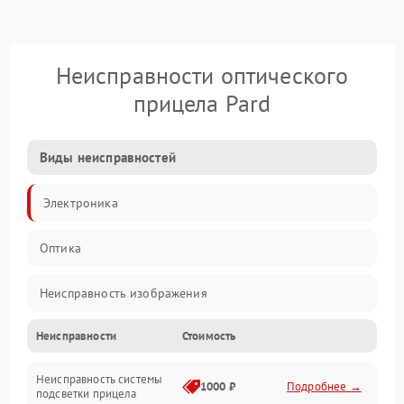
Неисправности оптического
прицела Pard
Виды неисправностей
Электроника
Оптика
Неисправность изображения
Неисправности
Стоимость
Механические повреждения
Неисправность системы
Неисправность фокусировки и оптики
1000 ₽
Подробнее →
подсветки прицела