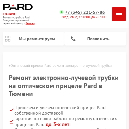
+7 (345) 221-57-86
FIX-PARD
Ежедневно, с 10:00 до 20:00
Ремонт устройств Pard
Специализированный
cервисный центр г.
Тюмень
Мы ремонтируем
Позвонить
юмени
Оптический прицел Pard ремонт электронно-лучевой трубки
Ремонт электронно-лучевой трубки
Ремонт тепловизионных прицелов Pard
Ремонт прицелов ночного видения Pard
Ремонт цифровых монокуляров Pard
на оптическом прицеле Pard в
Тюмени
Привезем и увезем оптический прицел Pard
собственной доставкой
Гарантия на наши работы по ремонту оптических
до 3-х лет
прицелов Pard