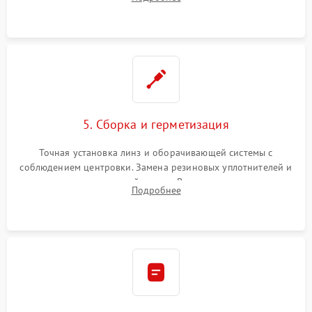
поврежденных линз, разбитой сетки или восстановление
контактов в цепи подсветки прицельной марки.
5. Сборка и герметизация
Точная установка линз и оборачивающей системы с
соблюдением центровки. Замена резиновых уплотнителей и
нанесение влагозащитной смазки. Вакуумирование корпуса
Подробнее
и заполнение его осушенным азотом или аргоном для
защиты линз от внутреннего запотевания.