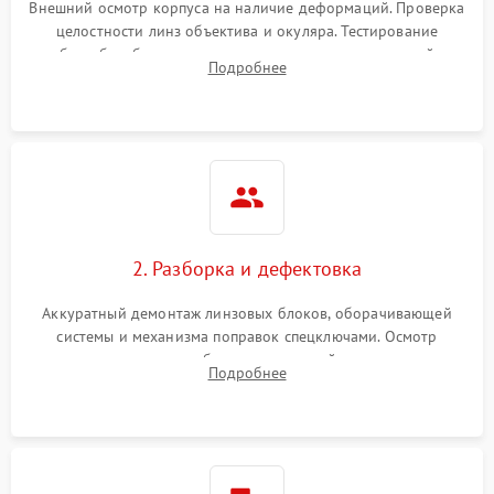
Внешний осмотр корпуса на наличие деформаций. Проверка
целостности линз объектива и окуляра. Тестирование
работы барабанчиков ввода поправок, кольца отстройки
Подробнее
параллакса и зума. Выявление сколов, внутренних
загрязнений и нарушений герметичности.
2. Разборка и дефектовка
Аккуратный демонтаж линзовых блоков, оборачивающей
системы и механизма поправок спецключами. Осмотр
внутренних резьбовых соединений, пружин и
Подробнее
уплотнительных колец. Поиск причин люфта, смещения
точки попадания или заклинивания подвижных частей.