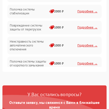
Неисправность подсветки и электроники
Поломка системы
2000 ₽
Подробнее →
стабилизации
Прочие неисправности
Повреждение системы
1000 ₽
Подробнее →
защиты от перегрузок
Электропитание
Неисправность системы
Механика
автоматического
1000 ₽
Подробнее →
отключения
Управление
Поломка системы защиты
1000 ₽
Подробнее →
от короткого замыкания
Корпус/Герметичность
Повреждение системы
Датчики
1000 ₽
Подробнее →
защиты от перегрева
У Вас остались вопросы?
Неисправность системы
защиты от
1000 ₽
Подробнее →
перенапряжения
Оставьте заявку, мы свяжемся с Вами в ближайшее
время