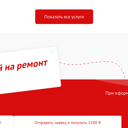
Показать все услуги
й на ремонт
При оформл
Отправить заявку и получить 1500 ₽