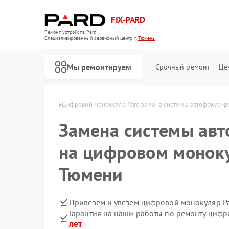
FIX-PARD
Ремонт устройств Pard
Специализированный cервисный центр г.
Тюмень
Мы ремонтируем
Срочный ремонт
Це
яров Pard в Тюмени
Цифровой монокуляр Pard замена системы автофокусир
Замена системы ав
на цифровом моноку
Ремонт оптических прицелов Pard
Ремонт прицелов ночного видения Pard
Ремонт тепловизионных прицелов Pard
Тюмени
Привезем и увезем цифровой монокуляр Pa
Гарантия на наши работы по ремонту циф
лет