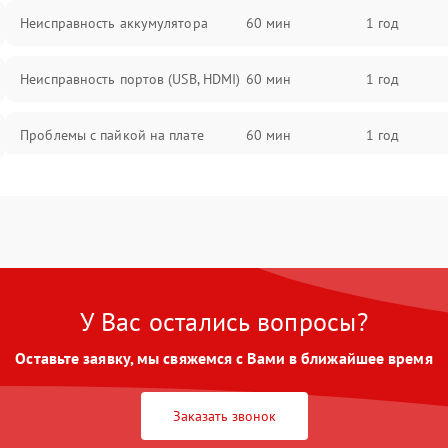
Неисправность аккумулятора
60 мин
1 год
Неисправность портов (USB, HDMI)
60 мин
1 год
Проблемы с пайкой на плате
60 мин
1 год
Неисправность процессора
60 мин
1 год
Повреждение внутренних
60 мин
1 год
проводов
У Вас остались вопросы?
Неисправность Wi-Fi/Bluetooth
60 мин
1 год
модуля
Оставьте заявку, мы свяжемся с Вами в ближайшее время
Проблемы с калибровкой
60 мин
1 год
изображения
Заказать звонок